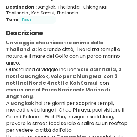
Destinazioni:
Bangkok, Thailandia , Chiang Mai,
Thailandia , Koh Samui, Thailandia
Temi
Tour
Descrizione
Un viaggio che unisce tre anime della 
Thailandia:
 la grande città, il Nord tra templi e 
natura, e il mare del Golfo con un parco marino 
unico.
Questa idea di viaggio include
 volo dall’Italia, 3 
notti a Bangkok, volo per Chiang Mai con 3 
notti nel Nord e 4 notti a Koh Samui
, con 
escursione al Parco Nazionale Marino di 
Angthong.
A 
Bangkok 
hai tre giorni per scoprire templi, 
mercati e vita lungo il Chao Phraya: puoi visitare il 
Grand Palace e Wat Pho, navigare sui khlong, 
provare lo street food serale o salire su un rooftop 
per vedere la città dall’alto.
Il viaggio prosegue a 
Chiang Mai
, circondata da 