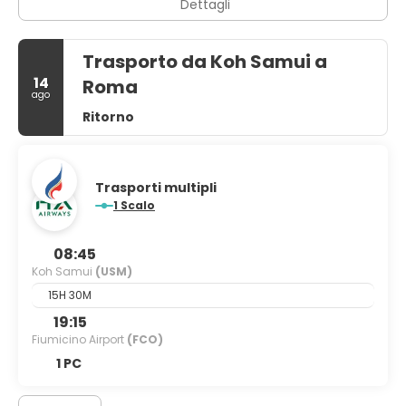
Dettagli
Trasporto da Koh Samui a
14
Roma
ago
Ritorno
Trasporti multipli
1 Scalo
08:45
Koh Samui
(USM)
15H 30M
19:15
Fiumicino Airport
(FCO)
1 PC