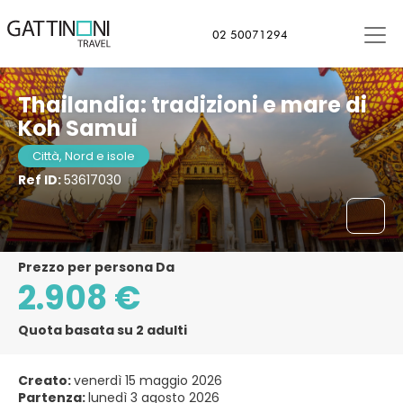
Bangkok, Thailandia
02 50071294
Thailandia: tradizioni e mare di
Koh Samui
Città, Nord e isole
Ref ID:
53617030
Prezzo per persona Da
2.908 €
Quota basata su 2 adulti
Creato:
venerdì 15 maggio 2026
Partenza:
lunedì 3 agosto 2026