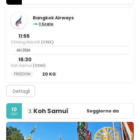
Bangkok Airways
1 Scalo
11:55
Chiang Mai Intl
(CNX)
4H 35M
16:30
Koh Samui
(USM)
20 KG
FREEDOM
Dettagli
10
Koh Samui
Soggiorno da
3.
ago