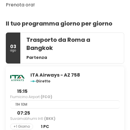
Prenota ora!
Il tuo programma giorno per giorno
Trasporto da Roma a
03
Bangkok
ago
Partenza
ITA Airways - AZ 758
Diretto
15:15
Fiumicino Airport
(FCO)
11H 10M
07:25
Suvarnabhumi Intl
(BKK)
1 PC
+1 Giorno