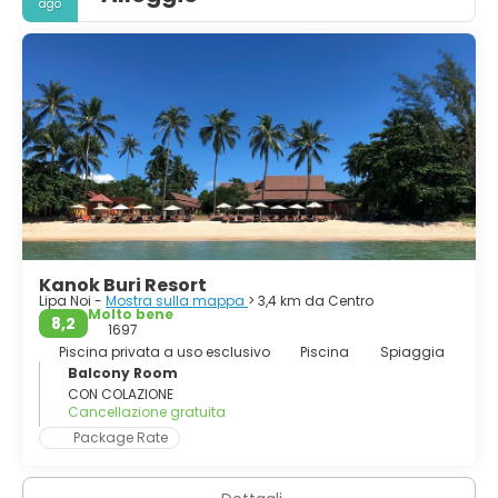
ago
numero di visitatori. [1] Sull'isola sono presenti abbondanti
risorse turistiche, spiagge sabbiose, barriere coralline e
alberi di cocco.
Kanok Buri Resort
Lipa Noi -
Mostra sulla mappa
> 3,4 km da Centro
Molto bene
8,2
1697
Piscina privata a uso esclusivo
Piscina
Spiaggia
Balcony Room
CON COLAZIONE
Cancellazione gratuita
Package Rate