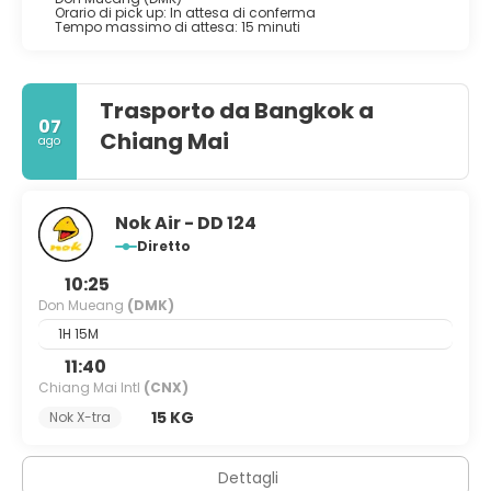
Orario di pick up: In attesa di conferma
Tempo massimo di attesa: 15 minuti
Trasporto da Bangkok a
07
Chiang Mai
ago
Nok Air - DD 124
Diretto
10:25
Don Mueang
(DMK)
1H 15M
11:40
Chiang Mai Intl
(CNX)
15 KG
Nok X-tra
Dettagli