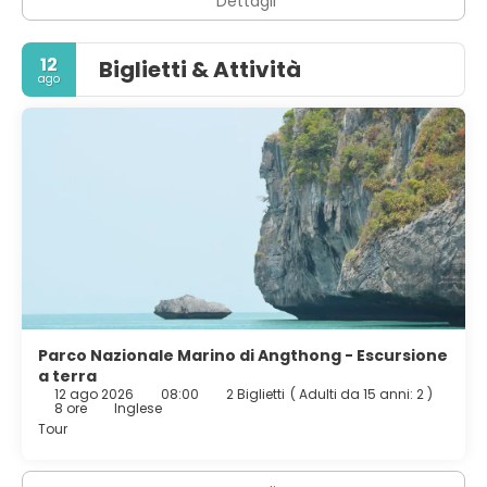
Dettagli
12
Biglietti & Attività
ago
Parco Nazionale Marino di Angthong - Escursione
a terra
12 ago 2026
08:00
2 Biglietti
(
Adulti da 15 anni: 2
)
8 ore
Inglese
Tour