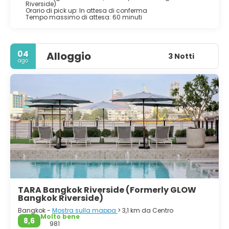
Riverside)
Orario di pick up: In attesa di conferma
Tempo massimo di attesa: 60 minuti
04
Alloggio
3 Notti
ago
TARA Bangkok Riverside (Formerly GLOW
Bangkok Riverside)
Bangkok -
Mostra sulla mappa
> 3,1 km da Centro
Molto bene
8,6
981