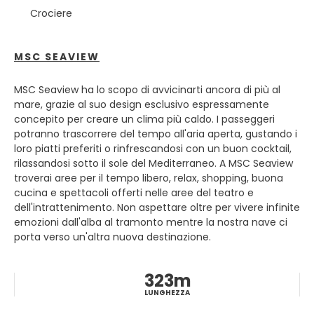
marittima del Mediterraneo.
Crociere
Passeggiando per le sue stradine strette e tortuose,
conosciute come caruggi, i visitatori scopriranno gemme
MSC SEAVIEW
architettoniche, alcuni eccellenti musei e gallerie d'arte.
Porta Soprana, la porta più conosciuta delle antiche mura
MSC Seaview ha lo scopo di avvicinarti ancora di più al
della città di Genova, lascia il posto a Piazza de Ferrari,
mare, grazie al suo design esclusivo espressamente
con il suo Palazzo dei Dogi e il Teatro dell'Opera. Lungo le
concepito per creare un clima più caldo. I passeggeri
Strade Nuove, una splendida strada classificata come
potranno trascorrere del tempo all'aria aperta, gustando i
Patrimonio dell'Umanità, si trovano i Palazzi dei Rolli, un
loro piatti preferiti o rinfrescandosi con un buon cocktail,
elenco di case aristocratiche che ricordano il passato
rilassandosi sotto il sole del Mediterraneo. A MSC Seaview
imperiale della città.
troverai aree per il tempo libero, relax, shopping, buona
cucina e spettacoli offerti nelle aree del teatro e
Genova è una città inafferrabile e riservata, ti condurrà in
dell'intrattenimento. Non aspettare oltre per vivere infinite
ottimi bar, condividerà la sua cucina e ti darà un assaggio
emozioni dall'alba al tramonto mentre la nostra nave ci
di cultura, ma prima dovrai conoscerti.
porta verso un'altra nuova destinazione.
323m
LUNGHEZZA